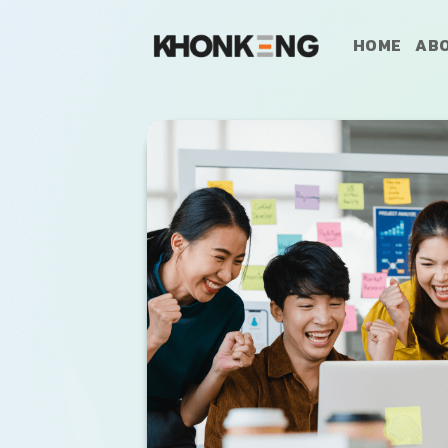
ข้าม
ไป
HOME
ABO
ยัง
เนื้อหา